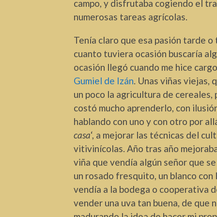
campo, y disfrutaba cogiendo el tr
numerosas tareas agrícolas.
Tenía claro que esa pasión tarde o 
cuanto tuviera ocasión buscaría alg
ocasión llegó cuando me hice cargo d
Gumiel de Izán
. Unas viñas viejas,
un poco la agricultura de cereales,
costó mucho aprenderlo, con ilusión
hablando con uno y con otro por all
casa
‘, a mejorar las técnicas del cul
vitivinícolas. Año tras año mejorab
viña que vendía algún señor que se
un rosado fresquito, un blanco con la
vendía a la bodega o cooperativa d
vender una uva tan buena, de que n
madurando la idea de hacer mi pro