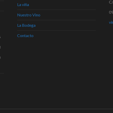
C/
La viña
09
Nuestro Vino
vi
La Bodega
Contacto
6
3
0