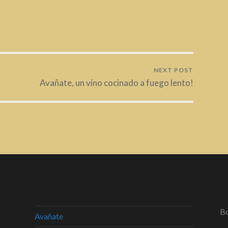
NEXT POST
Avañate, un vino cocinado a fuego lento!
Bo
Avañate