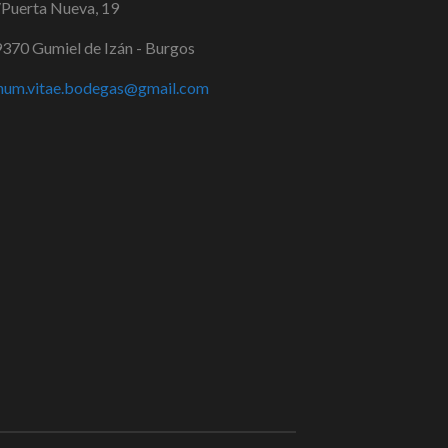
Puerta Nueva, 19
370 Gumiel de Izán - Burgos
num.vitae.bodegas@gmail.com