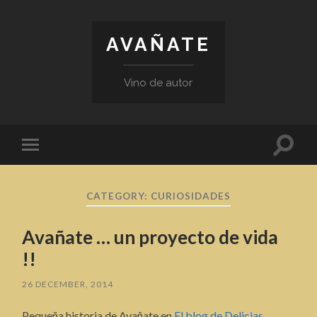
AVAÑATE
Vino de autor
Toggl
Toggle
search
mobile
field
menu
CATEGORY:
CURIOSIDADES
Avañate … un proyecto de vida
!!
26 DECEMBER, 2014
Pequeña historia de Avañate en
El blog de Delicias