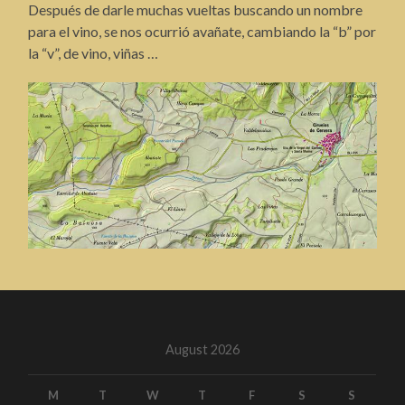
Después de darle muchas vueltas buscando un nombre
para el vino, se nos ocurrió avañate, cambiando la “b” por
la “v”, de vino, viñas …
August 2026
M
T
W
T
F
S
S