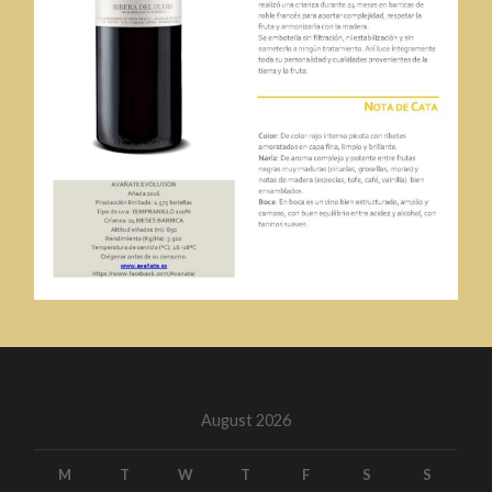
August 2026
M
T
W
T
F
S
S