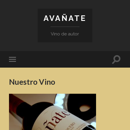
AVAÑATE
Vino de autor
Toggl
Toggle
search
mobile
field
menu
Nuestro Vino